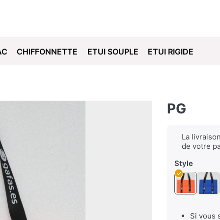
AC
CHIFFONNETTE
ETUI SOUPLE
ETUI RIGIDE
PG
La livraiso
de votre p
Style
Si vous 